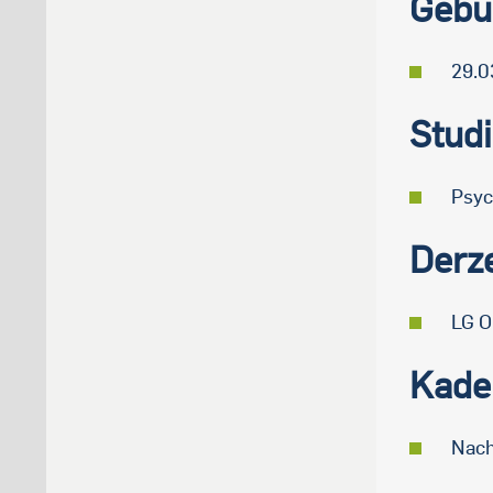
Gebu
29.0
Stud
Psyc
Derze
LG O
Kade
Nach