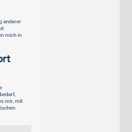
g anderer
nd
n mich in
ort
e
bedarf,
s mir, mit
wischen