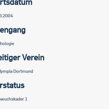
rtsdatum
3.2004
iengang
hologie
itiger Verein
lympia Dortmund
rstatus
wuchskader 1