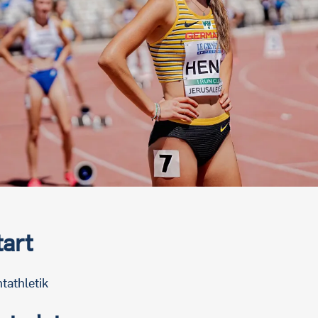
tart
tathletik