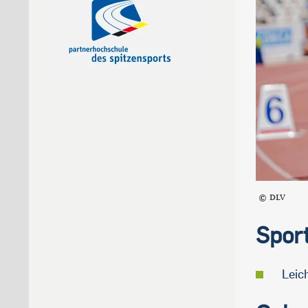
DLV
Spor
Leich