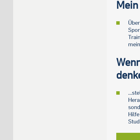
Mein 
Über
Spor
Trai
mein
Wenn
denke
...st
Hera
sond
Hilf
Stud