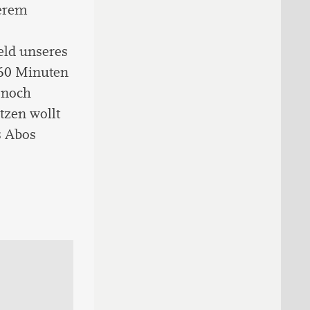
serem
eld unseres
 60 Minuten
 noch
tzen wollt
s Abos