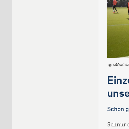
Michael S
Einz
unse
Schon g
Schnür 