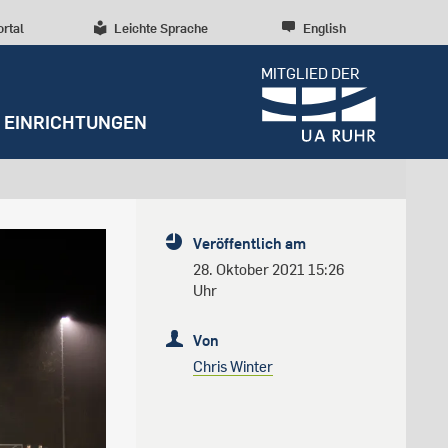
ortal
Leichte Sprache
English
MITGLIED DER
EINRICHTUNGEN
Dossiers
Presseinformationen
Studentenleben
Entrepreneurship
Diversität, Inklusion,
Weitere Einrichtungen
Forschungskultur
Veröffentlich am
Talententwicklung
RUBIN
Beratung und Anlaufstellen
Wissenschaftliche Beratung
Forschungsstrukturen
28. Oktober 2021 15:26
Nachhaltigkeit
Uhr
Archiv
Early Career Researchers
Campusentwicklung
Redaktion
Von
Spenden und Stiften
Chris Winter