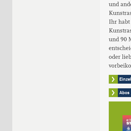
und and
Kunstras
Ihr habt
Kunstras
und 90 M
entschei
oder lie
vorbeik
Einze
Abos