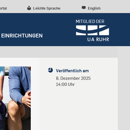
ortal
Leichte Sprache
English
MITGLIED DER
EINRICHTUNGEN
Dossiers
Presseinformationen
Studentenleben
Entrepreneurship
Diversität, Inklusion,
Weitere Einrichtungen
Forschungskultur
Veröffentlich am
Talententwicklung
RUBIN
Beratung und Anlaufstellen
Wissenschaftliche Beratung
Forschungsstrukturen
8. Dezember 2025
Nachhaltigkeit
14:00 Uhr
Archiv
Early Career Researchers
Campusentwicklung
Redaktion
Spenden und Stiften