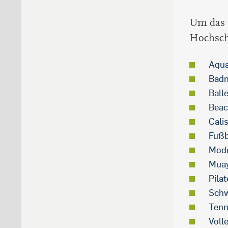
Um das 
Hochschu
Aqua
Bad
Balle
Beac
Cali
Fußb
Mode
Muay
Pilat
Sch
Tenn
Voll