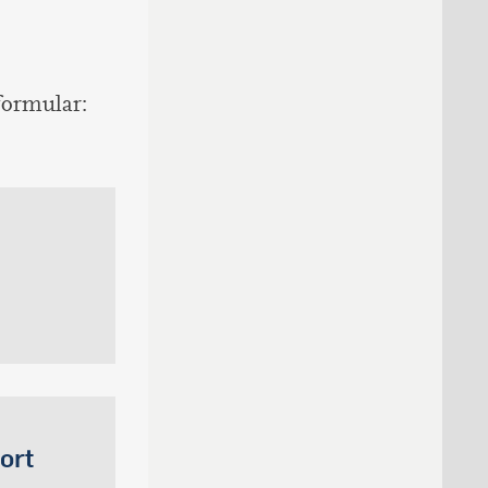
formular:
ort