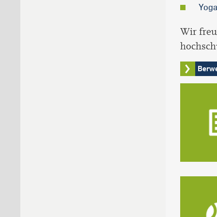
Yog
Wir fre
hochsch
Berwe