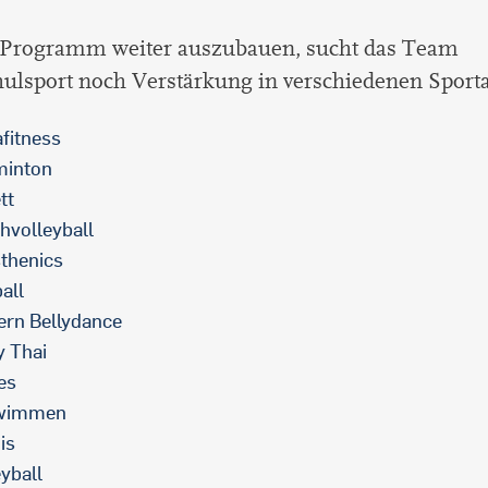
Programm weiter auszubauen, sucht das Team
lsport noch Verstärkung in verschiedenen Sporta
fitness
minton
tt
hvolleyball
sthenics
all
rn Bellydance
 Thai
es
wimmen
is
eyball