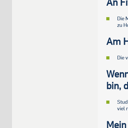
An Fi
Die 
zu H
Am H
Die v
Wenn 
bin, 
Stud
viel
Mein 