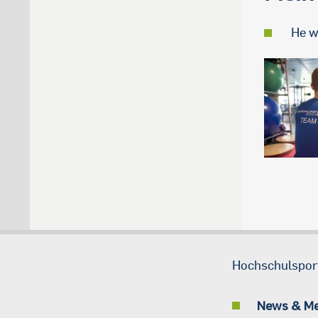
He w
Hochschulspor
News & M