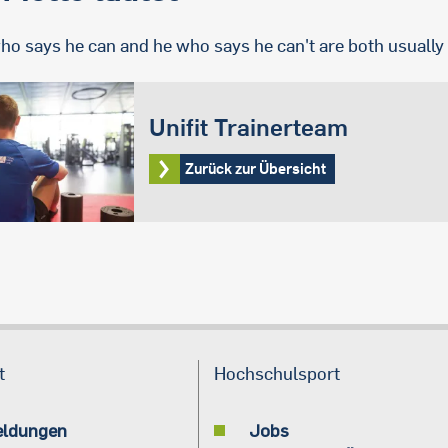
ho says he can and he who says he can't are both usually 
Unifit Trainerteam
Zurück zur Übersicht
t
Hochschulsport
eldungen
Jobs