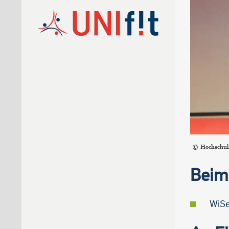
Hochschul
Beim
WiSe