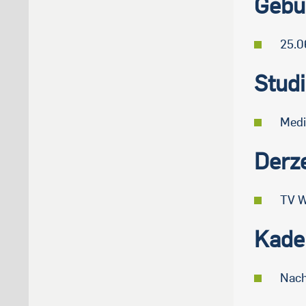
Gebu
25.0
Stud
Medi
Derze
TV W
Kade
Nach