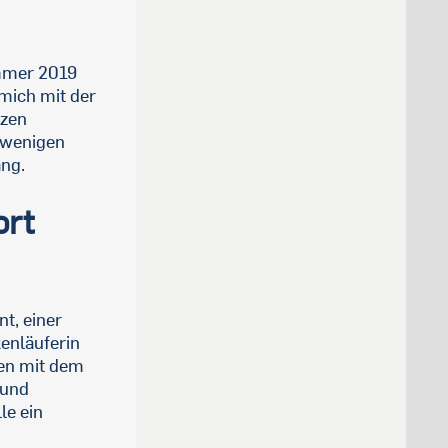
mmer 2019
mich mit der
rzen
r wenigen
ang.
ort
t, einer
enläuferin
hen mit dem
rund
le ein