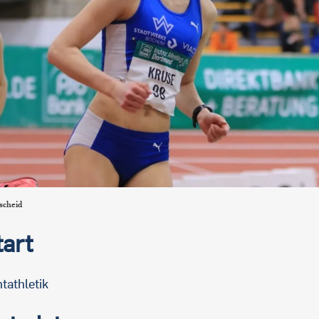
scheid
tart
tathletik