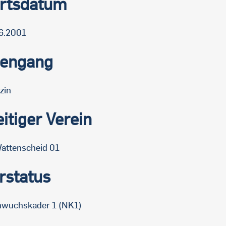
rtsdatum
6.2001
iengang
zin
itiger Verein
attenscheid 01
rstatus
wuchskader 1 (NK1)