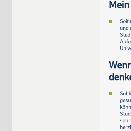
Mein 
Seit
und 
Stad
Anfa
Univ
Wenn
denke
Schl
gesu
könn
Stud
spor
herz