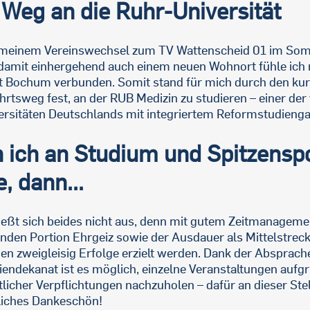
Weg an die Ruhr-Universität
 meinem Vereinswechsel zum TV Wattenscheid 01 im So
damit einhergehend auch einem neuen Wohnort fühle ich 
t Bochum verbunden. Somit stand für mich durch den ku
hrtsweg fest, an der RUB Medizin zu studieren – einer de
ersitäten Deutschlands mit integriertem Reformstudieng
 ich an Studium und Spitzensp
, dann...
ießt sich beides nicht aus, denn mit gutem Zeitmanagemen
nden Portion Ehrgeiz sowie der Ausdauer als Mittelstreck
en zweigleisig Erfolge erzielt werden. Dank der Absprac
iendekanat ist es möglich, einzelne Veranstaltungen aufg
tlicher Verpflichtungen nachzuholen – dafür an dieser Stel
liches Dankeschön!