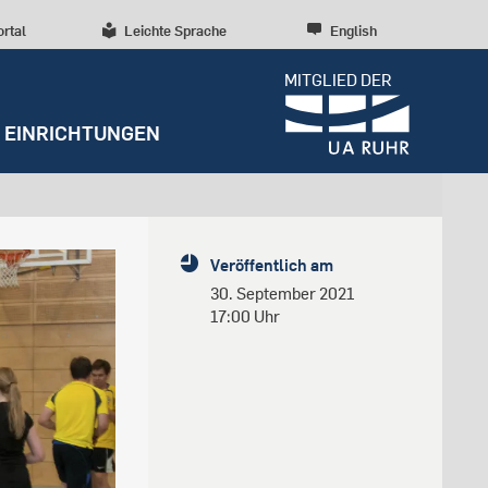
ortal
Leichte Sprache
English
MITGLIED DER
EINRICHTUNGEN
Dossiers
Presseinformationen
Studentenleben
Entrepreneurship
Diversität, Inklusion,
Weitere Einrichtungen
Forschungskultur
Veröffentlich am
Talententwicklung
RUBIN
Beratung und Anlaufstellen
Wissenschaftliche Beratung
Forschungsstrukturen
30. September 2021
Nachhaltigkeit
17:00 Uhr
Archiv
Early Career Researchers
Campusentwicklung
Redaktion
Spenden und Stiften