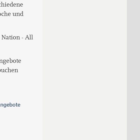
chiedene
oche und
Nation - All
angebote
 buchen
Angebote