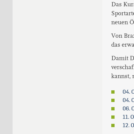
Das Kurs
Sportar
neuen Öf
Von Braz
das erw
Damit Du
verschaf
kannst, 
04. 
04. 
06. 
11. 
12. 