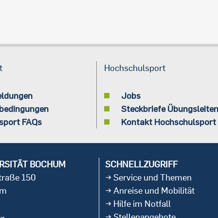
t
Hochschulsport
eldungen
Jobs
bedingungen
Steckbriefe Übungsleite
sport FAQs
Kontakt Hochschulsport
RSITÄT BOCHUM
SCHNELLZUGRIFF
straße 150
Service und Themen
um
Anreise und Mobilität
Hilfe im Notfall
Stellenangebote