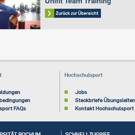
Unifit Team Training
Zurück zur Übersicht
t
Hochschulsport
eldungen
Jobs
bedingungen
Steckbriefe Übungsleite
sport FAQs
Kontakt Hochschulsport
RSITÄT BOCHUM
SCHNELLZUGRIFF