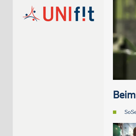
Beim
SoSe