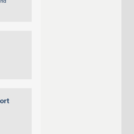
und
ort