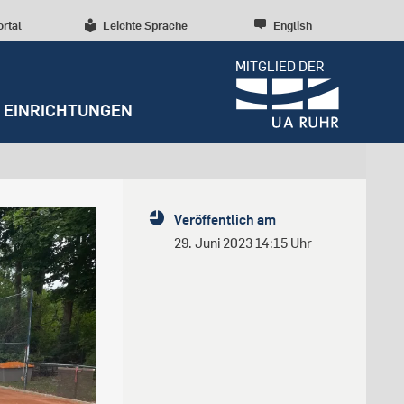
ortal
Leichte Sprache
English
MITGLIED DER
EINRICHTUNGEN
Dossiers
Presseinformationen
Studentenleben
Entrepreneurship
Diversität, Inklusion,
Weitere Einrichtungen
Forschungskultur
Veröffentlich am
Talententwicklung
RUBIN
Beratung und Anlaufstellen
Wissenschaftliche Beratung
Forschungsstrukturen
29. Juni 2023 14:15 Uhr
Nachhaltigkeit
Archiv
Early Career Researchers
Campusentwicklung
Redaktion
Spenden und Stiften