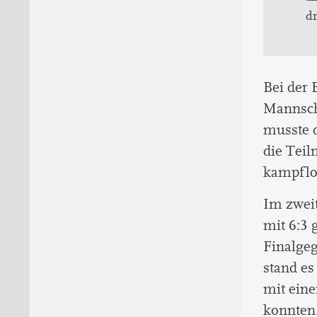
dr
Bei der
Mannscha
musste d
die Tei
kampflos
Im zweit
mit 6:3 
Finalge
stand es
mit ein
konnten.