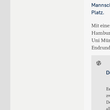
Mannsch
Platz.
Mit eine
Hamburg 
Uni Mün
Endrund
D
Es
zw
D
al