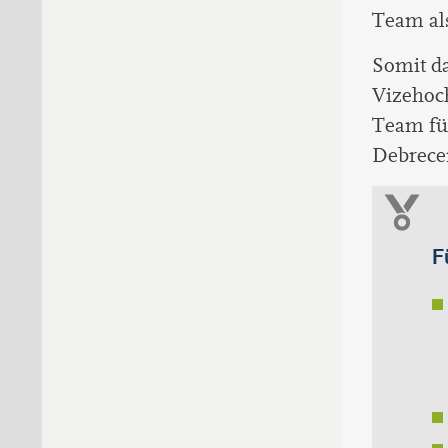
Team al
Somit d
Vizehoch
Team fü
Debrece
F