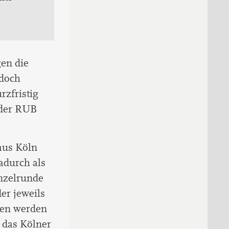
en die
edoch
rzfristig
 der RUB
aus Köln
adurch als
nzelrunde
er jeweils
nen werden
 das Kölner