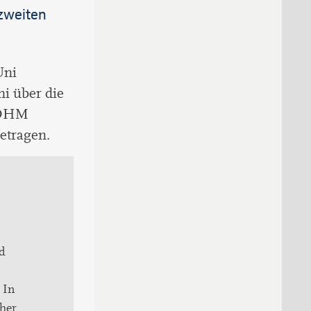
zweiten
Uni
i über die
e DHM
etragen.
nd
 In
her