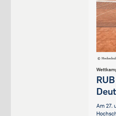
Hochschul
Wettkamp
RUB 
Deut
Am 27. 
Hochsch