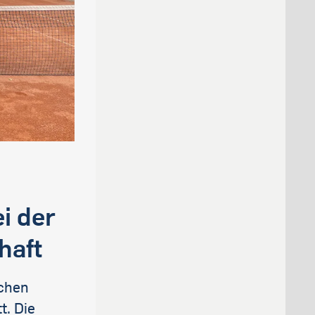
i der
haft
schen
t. Die