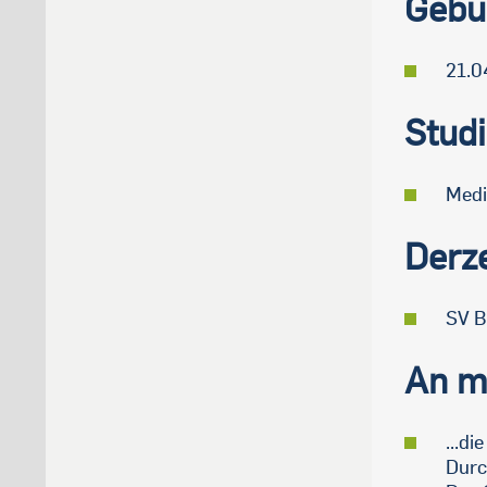
Gebu
21.0
Stud
Medi
Derze
SV B
An me
...di
Durc