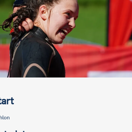
tart
thlon