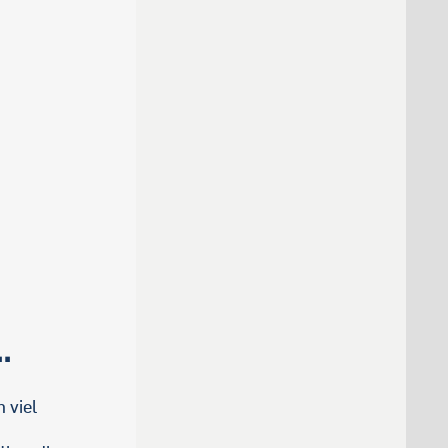
.
 viel