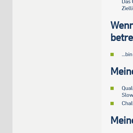
Das 
Ziell
Wenn
betre
...b
Meine
Qual
Slow
Chal
Meine