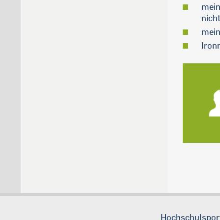
mein
nich
mein
Iron
Hochschulspor