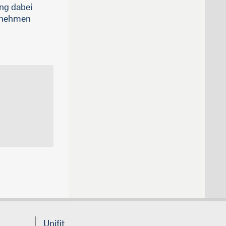
ung dabei
zunehmen
Unifit