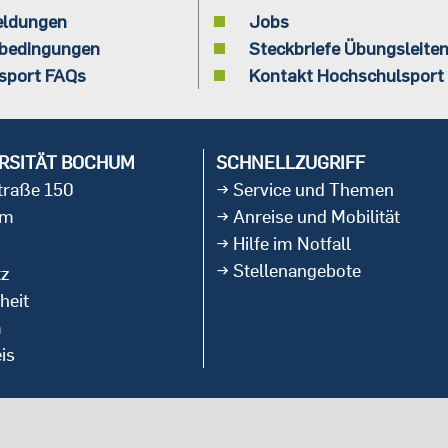
eldungen
Jobs
bedingungen
Steckbriefe Übungsleite
sport FAQs
Kontakt Hochschulsport
RSITÄT BOCHUM
SCHNELLZUGRIFF
straße 150
Service und Themen
um
Anreise und Mobilität
Hilfe im Notfall
Stellenangebote
tz
heit
m
is