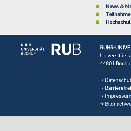
News & M
Teilnahme
Hochschul
RUHR-UNIVE
Universitäts
44801 Boch
Datenschu
Barrierefrei
Impressu
Bildnachwe