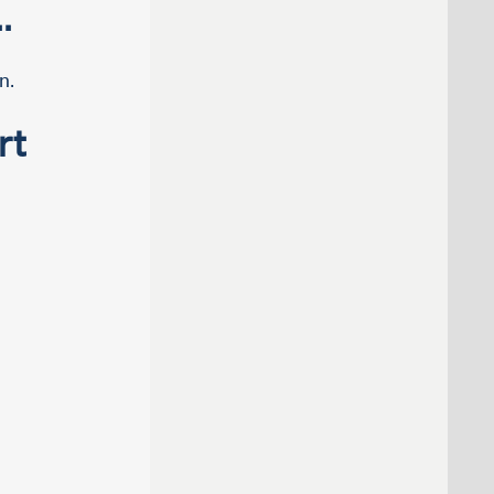
.
n.
rt