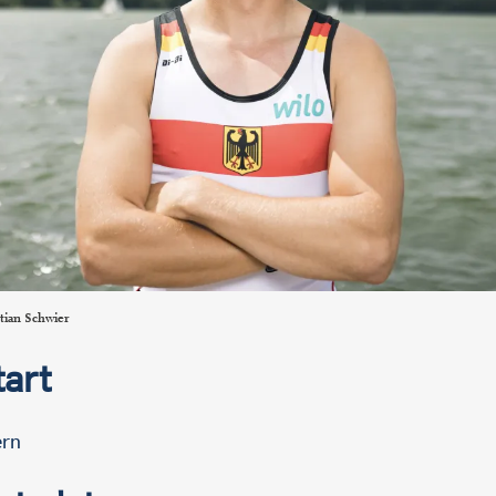
tian Schwier
tart
rn