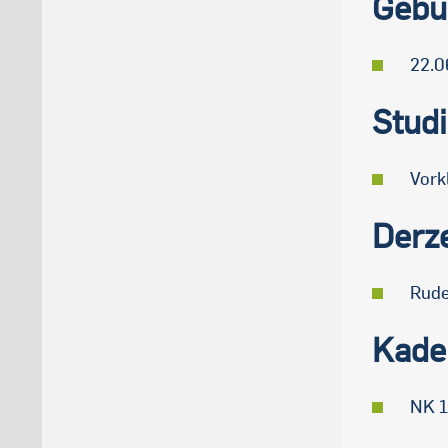
Gebu
22.0
Stud
Vork
Derze
Rude
Kade
NK 1