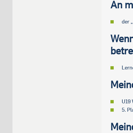
An me
der 
Wenn 
betre
Lern
Meine
U19
5. P
Meine