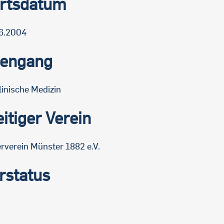
rtsdatum
6.2004
iengang
linische Medizin
itiger Verein
rverein Münster 1882 e.V.
rstatus