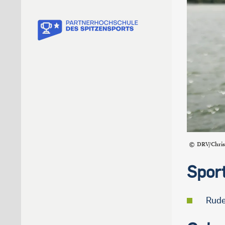
DRV/Chris
Spor
Rude