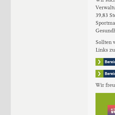
Verwaltu
39,83 St
Sportman
Gesundhe
Sollten 
Links zu
Berei
Berei
Wir fre