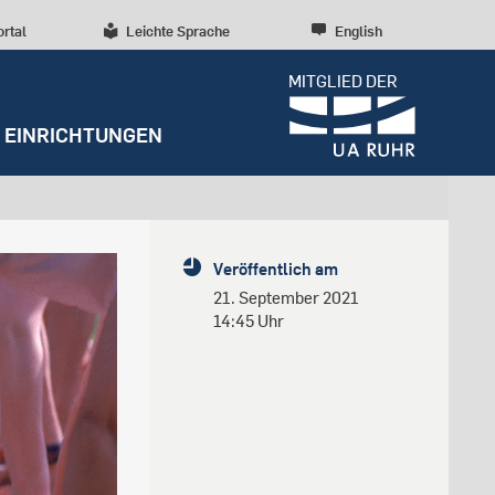
ortal
Leichte Sprache
English
MITGLIED DER
EINRICHTUNGEN
Dossiers
Presseinformationen
Studentenleben
Entrepreneurship
Diversität, Inklusion,
Weitere Einrichtungen
Forschungskultur
Veröffentlich am
Talententwicklung
RUBIN
Beratung und Anlaufstellen
Wissenschaftliche Beratung
Forschungsstrukturen
21. September 2021
Nachhaltigkeit
14:45 Uhr
Archiv
Early Career Researchers
Campusentwicklung
Redaktion
Spenden und Stiften