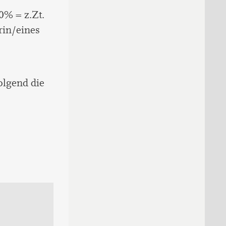
0% = z.Zt.
rin/eines
olgend die