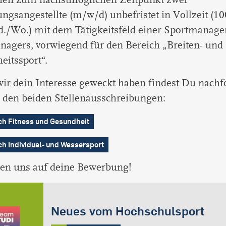
ngsangestellte (m/w/d) unbefristet in Vollzeit (10
d./Wo.) mit dem Tätigkeitsfeld einer Sportmanage
agers, vorwiegend für den Bereich „Breiten- und
itssport“.
wir dein Interesse geweckt haben findest Du nachf
 den beiden Stellenausschreibungen:
ch Fitness und Gesundheit
ch Individual- und Wassersport
uen uns auf deine Bewerbung!
Neues vom Hochschulsport