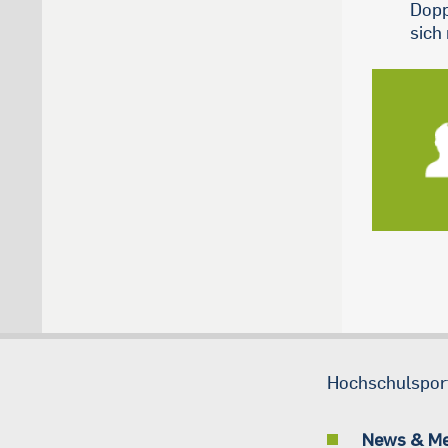
Dopp
sich
Hochschulspor
News & M