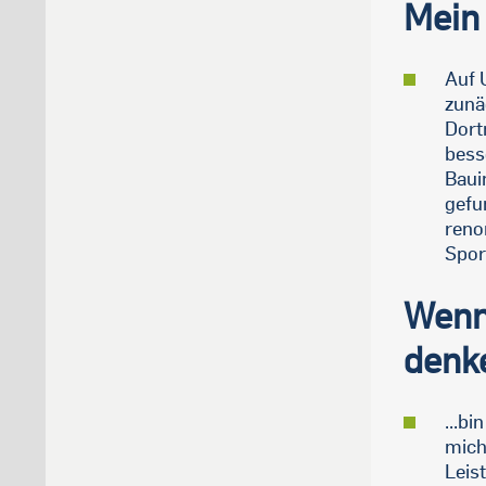
Mein 
Auf 
zunä
Dort
bess
Baui
gefu
reno
Spor
Wenn
denke
...b
mich
Leis