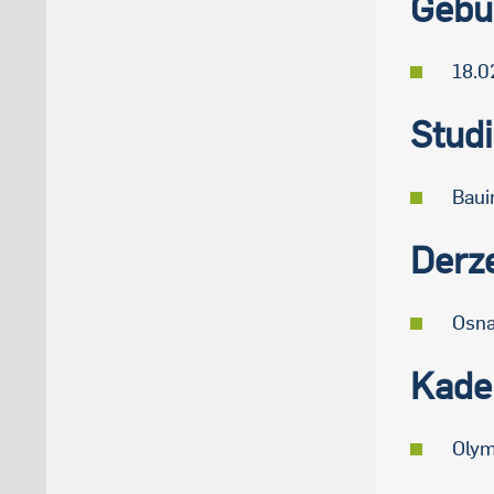
Gebu
18.0
Stud
Baui
Derze
Osna
Kade
Olym