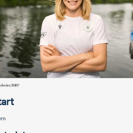
 Schwier/DRV
tart
rn