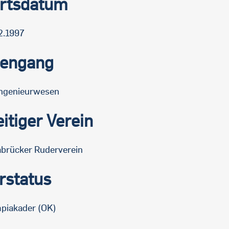
rtsdatum
2.1997
iengang
ngenieurwesen
itiger Verein
brücker Ruderverein
rstatus
piakader (OK)