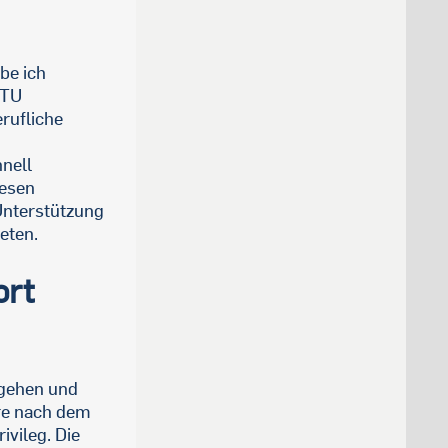
be ich
 TU
rufliche
hnell
wesen
Unterstützung
eten.
ort
ugehen und
ere nach dem
ivileg. Die